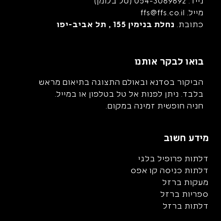
נייד.
054-3069692
(טל בלומן)
מייל.
ffs@ffs.co.il
כתובת.
נחלת בנימין 155 , תל אביב-יפו
בואו לבקר אותנו
הביקור בסדנא ובאולם התצוגה בתיאום מראש
בלבד. ניתן לפנות אל טל בטלפון או במייל.
חניה חופשית זמינה במקום.
מידע חשוב
דלתות פרופיל בלגי
דלתות כניסה קו אפס
מעקות ברזל
ספריות ברזל
דלתות ברזל